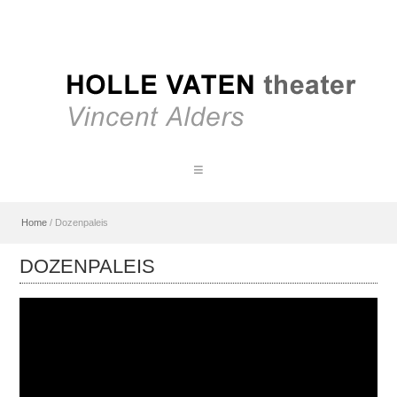
Home
/
Dozenpaleis
DOZENPALEIS