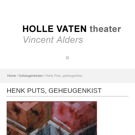
Home
/
Geheugenkisten
/
Henk Puts, geheugenkist
HENK PUTS, GEHEUGENKIST