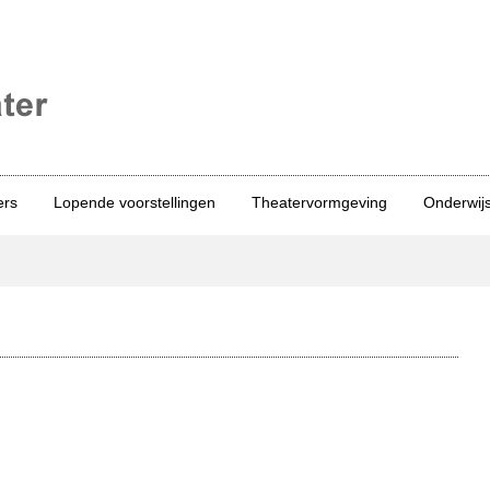
ers
Lopende voorstellingen
Theatervormgeving
Onderwij