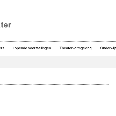
ers
Lopende voorstellingen
Theatervormgeving
Onderwij