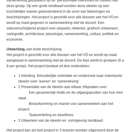
samenleving gebaseerd op de persoonlijke interesses en ideeën van
deze groep. Op een grote landkaart worden deze ideeën op een
inzichtelijke manier gepresenteerd in de vorm van tekeningen en
beschrijvingen. Het project is geschikt voor alle klassen van het VO en
wordt op maat gegeven in samenwerking met de docent. Een
vakoverschrijdend project over utopieën, tekenen, grafisch ontwerpen,
cartografie, architectuur, planologie, samenwerking, cultuur, politiek en
economie.
Uitwerking,
een korte beschrijving
Het project is geschikt voor alle klassen van het VO en wordt op maat
aangepast in samenwerking met de docent. De klas werkt in groepen (6 a
8 per groep). Het project bestaat uit drie onderdelen:
1 Inleiding. Inhoudelijke oriëntatie en onderzoek naar individuele
ideeën over ‘wonen’ en ‘samenleving’.
2 Presentatie van de ideeën aan elkaar. Afspraken over:
Een gezamenlijk motto en de uitgangspunten van hun mini
staat.
Besluitvorming en manier van samenwerken aan het
project.
Taakverdeling en deadlines.
3 Uitwerken van de ideeën en vormgeving landkaart.
Het project kan als kort project in 3 lesuren worden uitgevoerd door de